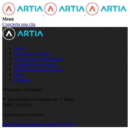
Menú
Concierta una cita
Inicio
Despacho y equipo
Transacciones corporativas
Consultoría de negocio
Estudios socioeconómicos
Blog
Contacto
Despacho - Zaragoza
Pº Independencia 8 Duplicado 2ª Planta
50004 Zaragoza
Contacta con nosotros
artia@artiaconsultores.com
976 795 597